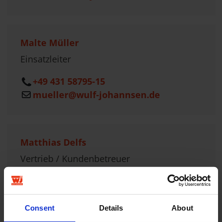
Malte Müller
Einsatzleiter
+49 431 58795-15
mueller@wulf-johannsen.de
Matthias Delfs
Vertrieb / Kundenbetreuer
+49 160 5388514
delfs@wulf-johannsen.de
Consent
Details
About