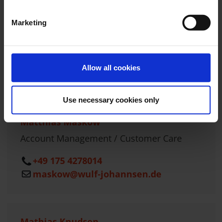
Marketing
Hannah Nitschke
+49 431 58795-25
Allow all cookies
nitschke@wulf-johannsen.de
Use necessary cookies only
Matthias Maskow
Account Management / Customer Care
+49 175 4278014
maskow@wulf-johannsen.de
Mathias Knudsen