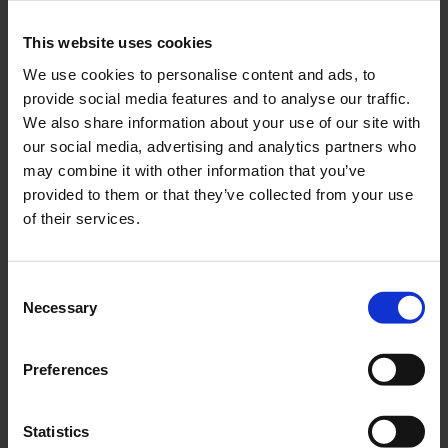
Marine- & Industriemotoren,
This website uses cookies
Pumpen
We use cookies to personalise content and ads, to
provide social media features and to analyse our traffic.
We also share information about your use of our site with
Mike Radloff
our social media, advertising and analytics partners who
Servicecenterleiter
may combine it with other information that you’ve
provided to them or that they’ve collected from your use
+49 431 58795-52
of their services.
radloff@wulf-johannsen.de
Consent
Necessary
Selection
Bo Lennard Podratz
Einsatzleiter
Preferences
+49 431 58795-38
podratz@wulf-johannsen.de
Statistics